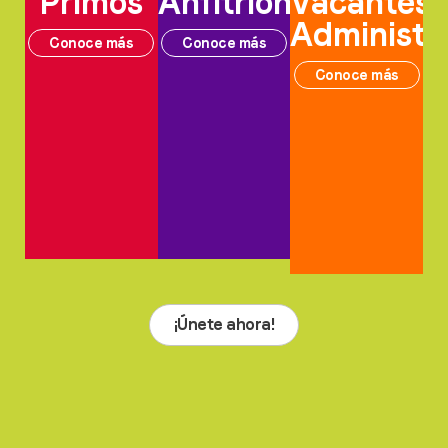
Primos
Anfitriones
Vacantes
Administr
Conoce más
Conoce más
Conoce más
¡Únete ahora!