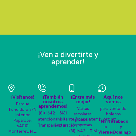
¡Ven a divertirte y
aprender!
¡Visítanos!
¡También
¡Entre más
Aquí nos
nosotros
mejor!
vemos
Parque
aprendemos!
Visitas
para venta de
Fundidora S/N
(81) 1642 - 3161
escolares,
boletos
Interior
atencionalvisitante@papalotemty.org.mx
grupos o
Papalote,
*Martes
Sábado
empresas
Transparencia
|
Facturación
64010
a
y
(81) 1642 - 3161
Monterrey, N.L.
Viernes
Domingo