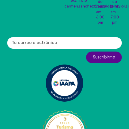
ext: 4015
de
de
carmen.sanchez@papalotemty.org
10:00
10:00
am -
am -
6:00
7:00
pm
pm
Suscribirme